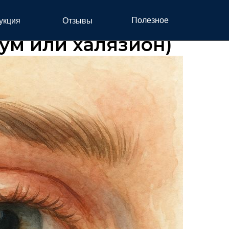
Полезное
укция
Отзывы
ум или халязион)