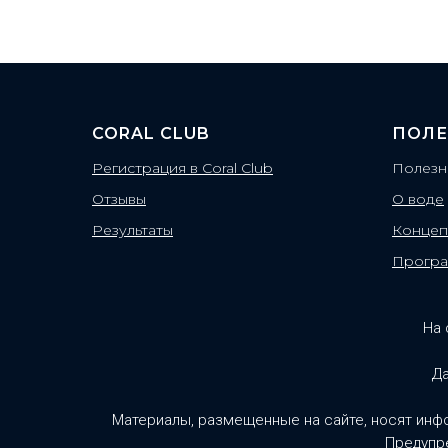
CORAL CLUB
ПОЛЕ
Регистрация в Coral Club
Полезн
Отзывы
О воде
Результаты
Концеп
Прогр
На 
Да
Материалы, размещенные на сайте, носят инф
Предупре