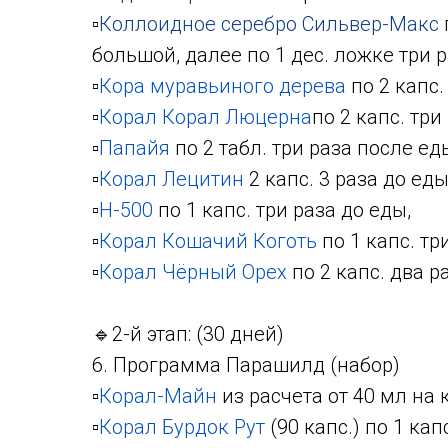
▫️
Коллоидное серебро Сильвер-Макс
большой, далее по 1 дес. ложке три 
▫️
Кора муравьиного дерева
по 2 капс.
▫️
Корал
Корал Люцерна
по 2 капс. три
▫️
Папайя
по 2 табл. три раза после ед
▫️
Корал Лецитин
2 капс. 3 раза до еды
▫️
Н-500
по 1 капс. три раза до еды,
▫️
Корал Кошачий Коготь
по 1 капс. тр
▫️
Корал Чёрный Орех
по 2 капс. два р
🔹2-й этап: (30 дней)
6. Программа Парашилд (набор)
▫️
Корал-Майн
из расчета от 40 мл на 
▫️
Корал Бурдок Рут
(90 капс.) по 1 кап