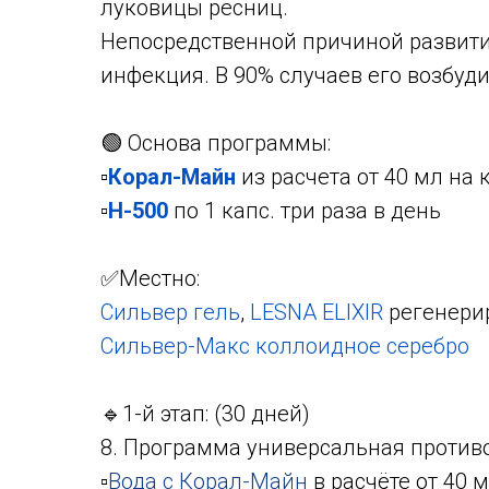
луковицы ресниц.
Непосредственной причиной развити
инфекция. В 90% случаев его возбуд
🟢 Основа программы:
▫️
Корал-Майн
из расчета от 40 мл на 
▫️
Н-500
по 1 капс. три раза в день
✅Местно:
Сильвер гель
,
LESNA ELIXIR
регенерир
Сильвер-Макс коллоидное серебро
🔹1-й этап: (30 дней)
8. Программа универсальная проти
▫️
Вода с Корал-Майн
в расчёте от 40 м