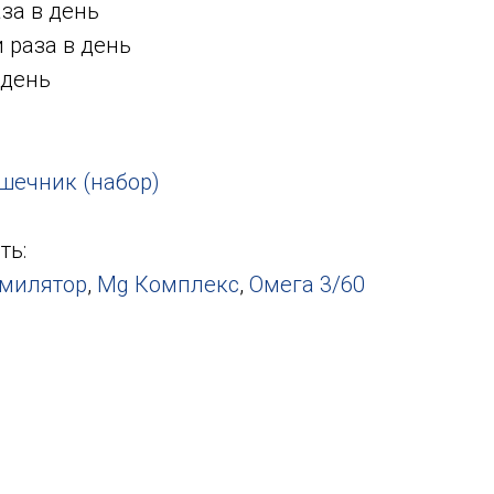
аза в день
и раза в день
 день
шечник (набор)
ть:
милятор
,
Mg Комплекс
,
Омега 3/60