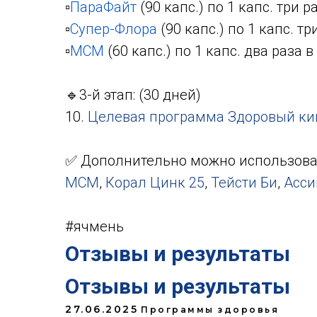
▫️
ПараФайт
(90 капс.) по 1 капс. три р
▫️
Супер-Флора
(90 капс.) по 1 капс. тр
▫️
МСМ
(60 капс.) по 1 капс. два раза в
🔹3-й этап: (30 дней)
10.
Целевая программа Здоровый ки
✅ Дополнительно можно использова
МСМ
,
Корал Цинк 25
,
Тейсти Би
,
Асси
#ячмень
Отзывы и результаты
Отзывы и результаты
27.06.2025
Программы здоровья