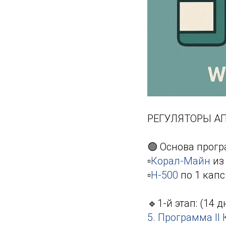
РЕГУЛЯТОРЫ А
🟢 Основа прог
▫️
Корал-Майн
из 
▫️
Н-500
по 1 капс
🔹1-й этап: (14 д
5. Программа II