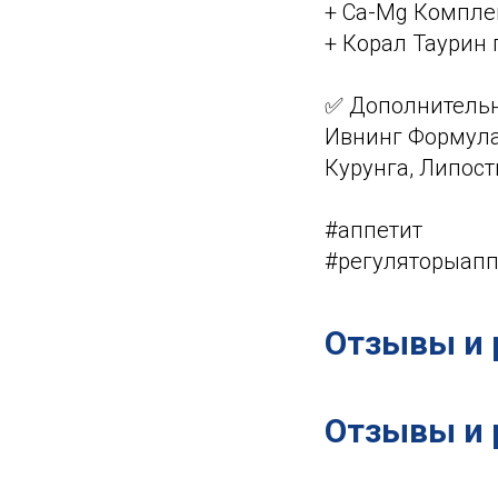
+ Ca-Mg Комплек
+ Корал Таурин п
✅ Дополнительн
Ивнинг Формула
Курунга, Липост
#аппетит
#регуляторыапп
Отзывы и 
Отзывы и 