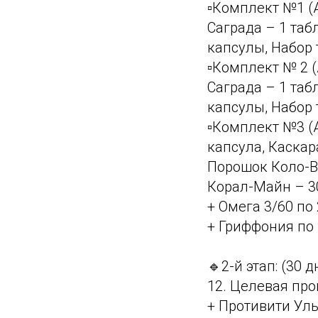
▫️Комплект №1 (
Саграда – 1 таб
капсулы, Набор 
▫️Комплект № 2 
Саграда – 1 таб
капсулы, Набор 
▫️Комплект №3 (
капсула, Каскар
Порошок Коло-Ва
Корал-Майн – 3
+ Омега 3/60 по 
+ Гриффония по 2
🔹2-й этап: (30 д
12. Целевая про
+ Противити Ульт