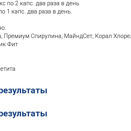
с по 2 капс. два раза в день
о 1 капс. два раза в день.
о:
, Премиум Спирулина, МайндСет, Корал Хлорел
ик Фит
етита
результаты
результаты