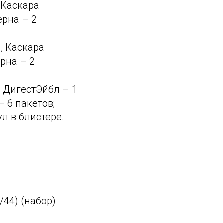
 Каскара
ерна – 2
, Каскара
ерна – 2
, ДигестЭйбл – 1
– 6 пакетов;
л в блистере.
/44) (набор)