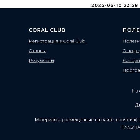
2025-06-10 23:58
CORAL CLUB
ПОЛЕ
Регистрация в Coral Club
Полезн
Отзывы
О воде
Результаты
Концеп
Прогр
На 
Да
Материалы, размещенные на сайте, носят инф
Предупре