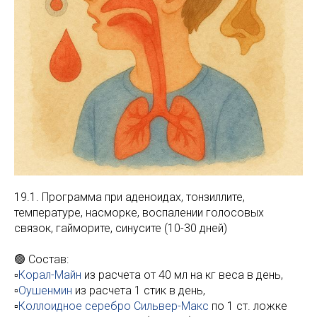
19.1. Программа при аденоидах, тонзиллите,
температуре, насморке, воспалении голосовых
связок, гайморите, синусите (10-30 дней)
🟢 Состав:
▫️
Корал-Майн
из расчета от 40 мл на кг веса в день,
▫️
Оушенмин
из расчета 1 стик в день,
▫️
Коллоидное серебро Сильвер-Макс
по 1 ст. ложке