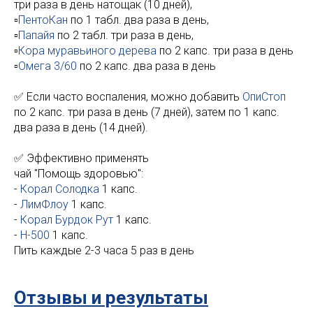
три раза в день натощак (10 дней),
▫️
ПентоКан
по 1 табл. два раза в день,
▫️
Папайя
по 2 табл. три раза в день,
▫️
Кора муравьиного дерева
по 2 капс. три раза в день
▫️
Омега 3/60
по 2 капс. два раза в день
✅ Если часто воспаления, можно добавить
ОпиСтоп
по 2 капс. три раза в день (7 дней), затем по 1 капс.
два раза в день (14 дней).
✅ Эффективно применять
чай "Помощь здоровью":
-
Корал Солодка
1 капс.
-
ЛимФлоу
1 капс.
-
Корал Бурдок Рут
1 капс.
-
Н-500
1 капс.
Пить каждые 2-3 часа 5 раз в день
Отзывы и результаты