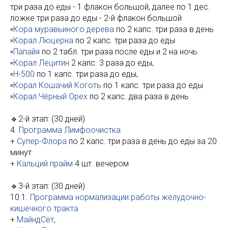
три раза до еды - 1 флакон большой, далее по 1 дес.
ложке три раза до еды - 2-й флакон большой
▫️
Кора муравьиного дерева
по 2 капс. три раза в день
▫️
Корал Люцерна
по 2 капс. три раза до еды
▫️
Папайя
по 2 табл. три раза после еды и 2 на ночь
▫️
Корал Лецитин
2 капс. 3 раза до еды,
▫️
Н-500
по 1 капс. три раза до еды,
▫️
Корал Кошачий Коготь
по 1 капс. три раза до еды
▫️
Корал Чёрный Орех
по 2 капс. два раза в день
🔹2-й этап: (30 дней)
4.
Программа Лимфоочистка
+
Супер-Флора
по 2 капс. три раза в день до еды за 20
минут
+
Кальций прайм
4 шт. вечером
🔹3-й этап: (30 дней)
10.1.
Программа нормализации работы желудочно-
кишечного тракта
+
МайндСет
,