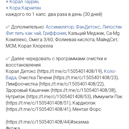
+
Корал Таурин
,
+
Кора Карнитин
каждого по 1 капс. два раза в день (30 дней)
✅ Дополнительно:
Ассимилятор
,
ФанДетокс
,
Липостик
Фит пить как чай
,
Гриффония
, Кальций Меджик, Ca-Mg
Комплекс, Омега 3/60, Фолиевая кислота, МайндСет,
МСМ, Корал Хлорелла
✅ Далее чередовать с программами очистки и
восстановления:
Корал Детокс (https://t.me/c/1505401408/19),
Коло-
Вада
, Очистка Печени (https://t.me/c/1505401408/23),
Лимфоочистка (https://t.me/c/1505401408/22),
Здоровый Кишечник (https://t.me/c/1505401408/38),
Нутрипэк (https://t.me/c/1505401408/53), Иммунити Пэк
(https://t.me/c/1505401408/51), Кардиопэк
(https://t.me/c/1505401408/41), Ментал Форс
(https://t.me/c/1505401408/44)#экзема
#кожа