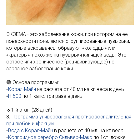
ЭКЗЕМА - это заболевание кожи, при котором на ее
поверхности появляются сгруппированные пузырьки,
которые вскрываясь, образуют «колодцы» или
«кратеры», похожие на пузырьки кипящей воды. Это
острое или хроническое (рецидивирующее) не
заразное заболевание кожи.
🟢 Основа программы:
▫️
Корал-Майн
из расчета от 40 мл на кг веса в день
▫️
Н-500
по 1 капс. три раза в день
🔹1-й этап: (28 дней)
8.
Программа универсальная противовоспалительная
при любой инфекции
▫️
Вода с Корал-Майн
в расчёте от 40 мл. на кг веса
▫️
Коллоидное серебро Сильвер-Макс
по 1ст. ложке