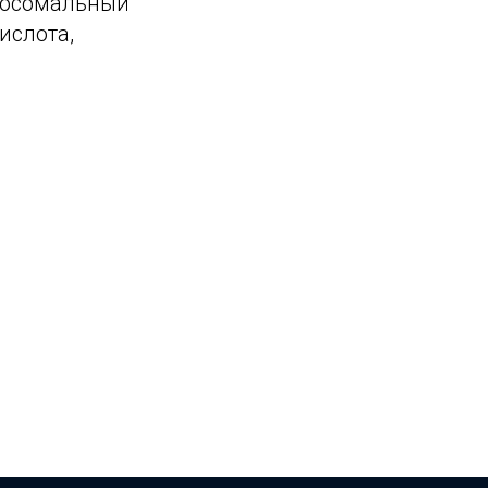
ипосомальный
ислота,