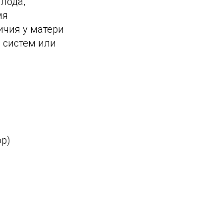
лода,
мя
ичия у матери
 систем или
ор)