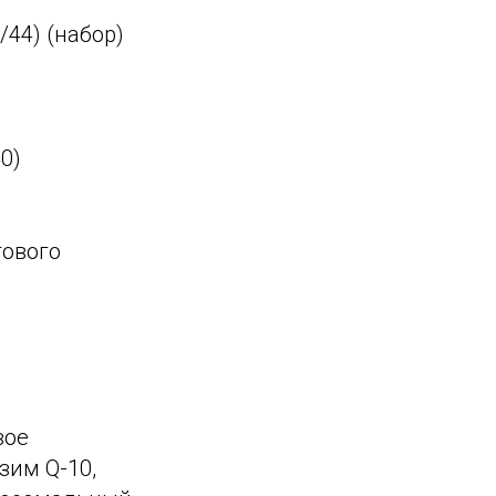
/44) (набор)
0)
гового
вое
зим Q-10,