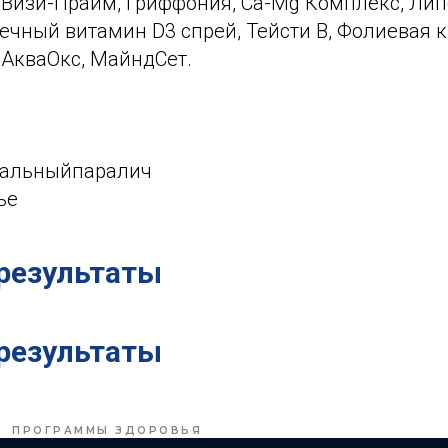
 Визи-Прайм, Гриффония, Ca-Mg Комплекс, Л
ечный витамин D3 спрей, Тейсти В, Фолиевая к
 АкваОкс, МайндСет.
ральныйпаралич
ье
результаты
результаты
ПРОГРАММЫ ЗДОРОВЬЯ