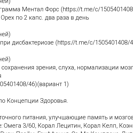
ней)
грамма Ментал Форс (https://t.me/c/1505401408
Орех по 2 капс. два раза в день
ней)
при дисбактериозе (https://t.me/c/1505401408/4
ней)
 сохранения зрения, слуха, нормализации моз
я
1505401408/46)(вариант 1)
 по Концепции Здоровья.
точного питания, улучшающие память и мозго
 Омега 3/60, Корал Лецитин, Корал Келп, Коэн