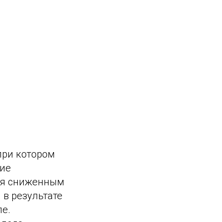
при котором
ние
тся сниженным
 в результате
ле.