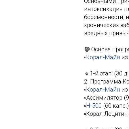
Основными прич
интоксикация п
беременности, н
хронических за
вредных привыч
🟢 Основа прог
▫️
Корал-Майн
из 
🔹1-й этап: (30 д
2. Программа Ко
▫️
Корал-Майн
из 
▫️Ассимилятор (9
▫️
Н-500
(60 капс.)
▫️Корал Лецитин 