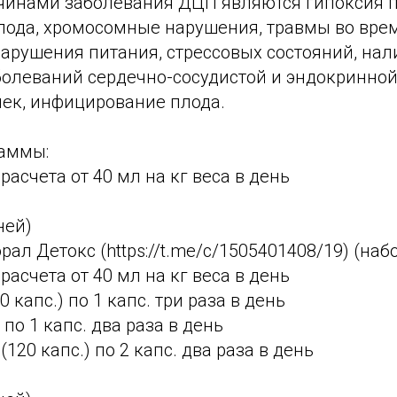
инами заболевания ДЦП являются гипоксия п
лода, хромосомные нарушения, травмы во вре
арушения питания, стрессовых состояний, нал
болеваний сердечно-сосудистой и эндокринной
ек, инфицирование плода.
раммы:
расчета от 40 мл на кг веса в день
ней)
рал Детокс (https://t.me/c/1505401408/19) (наб
расчета от 40 мл на кг веса в день
0 капс.) по 1 капс. три раза в день
 по 1 капс. два раза в день
(120 капс.) по 2 капс. два раза в день