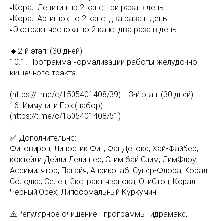
▫️Корал Лецитин по 2 капс. три раза в день
▫️Корал Артишок по 2 капс. два раза в день
▫️Экстракт чеснока по 2 капс. два раза в день
🔹2-й этап: (30 дней)
10.1. Программа нормализации работы желудочно-
кишечного тракта
(https://t.me/c/1505401408/39)🔹3-й этап: (30 дней)
16. Иммунити Пэк (набор)
(https://t.me/c/1505401408/51)
✅ Дополнительно:
Фитовирон, Липостик Фит, ФанДетокс, Хай-Файбер,
коктейли Дейли Делишес, Слим бай Слим, ЛимФлоу,
Ассимилятор, Папайя, Априкотаб, Супер-Флора, Корал
Солодка, Селен, Экстракт чеснока, ОпиСтоп, Корал
Черный Орех, Липосомальный Куркумин
⚠️Регулярное очищение - программы Гидрамакс,