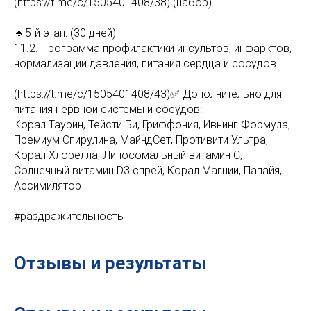
(https://t.me/c/1505401408/38) (набор)
🔹5-й этап: (30 дней)
11.2. Программа профилактики инсультов, инфарктов,
нормализации давления, питания сердца и сосудов
(https://t.me/c/1505401408/43)✅ Дополнительно для
питания нервной системы и сосудов:
Корал Таурин, Тейсти Би, Гриффония, Ивнинг Формула,
Премиум Спирулина, МайндСет, Противити Ультра,
Корал Хлорелла, Липосомальный витамин С,
Солнечный витамин D3 спрей, Корал Магний, Папайя,
Ассимилятор
#раздражительность
Отзывы и результаты