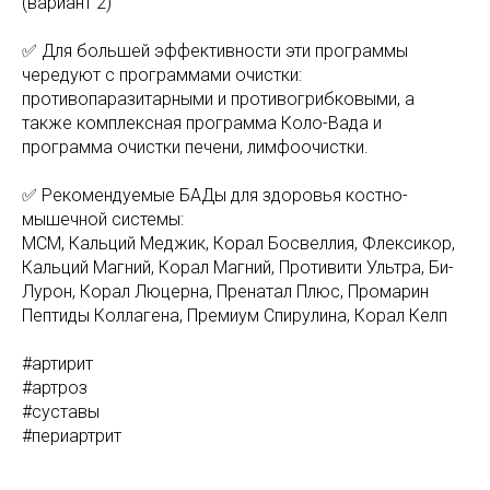
(вариант 2)
✅ Для большей эффективности эти программы
чередуют с программами очистки:
противопаразитарными и противогрибковыми, а
также комплексная программа Коло-Вада и
программа очистки печени, лимфоочистки.
✅ Рекомендуемые БАДы для здоровья костно-
мышечной системы:
МСМ, Кальций Меджик, Корал Босвеллия, Флексикор,
Кальций Магний, Корал Магний, Противити Ультра, Би-
Лурон, Корал Люцерна, Пренатал Плюс, Промарин
Пептиды Коллагена, Премиум Спирулина, Корал Келп
#артирит
#артроз
#суставы
#периартрит