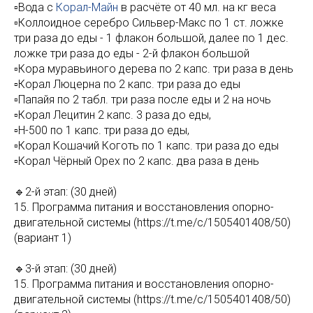
▫️Вода с
Корал-Майн
в расчёте от 40 мл. на кг веса
▫️Коллоидное серебро Сильвер-Макс по 1 ст. ложке
три раза до еды - 1 флакон большой, далее по 1 дес.
ложке три раза до еды - 2-й флакон большой
▫️Кора муравьиного дерева по 2 капс. три раза в день
▫️Корал Люцерна по 2 капс. три раза до еды
▫️Папайя по 2 табл. три раза после еды и 2 на ночь
▫️Корал Лецитин 2 капс. 3 раза до еды,
▫️Н-500 по 1 капс. три раза до еды,
▫️Корал Кошачий Коготь по 1 капс. три раза до еды
▫️Корал Чёрный Орех по 2 капс. два раза в день
🔹2-й этап: (30 дней)
15. Программа питания и восстановления опорно-
двигательной системы (https://t.me/c/1505401408/50)
(вариант 1)
🔹3-й этап: (30 дней)
15. Программа питания и восстановления опорно-
двигательной системы (https://t.me/c/1505401408/50)