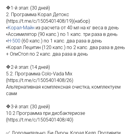
🔷1-й этап: (30 дней)
2. Программа Корал Детокс
(https://t.me/c/1505401408/19)(набор)
▫️
Корал-Майн
из расчета от 40 мл на кг веса в день
▫️Ассимилятор (90 капс.) по 1 капс. три раза в день
▫️
Н-500
(60 капс.) по 1 капс. два раза в день
▫️Корал Лецитин (120 капс.) по 2 капс. два раза в день
+ ОпиСтоп по 2 капс. два раза в день
🔷2-й этап: (14 дней)
5.2. Программа Colo-Vada Mix
(https://t.me/c/1505401408/26)
Альтернативная комплексная очистка, комплектуем
сами
🔷3-й этап: (30 дней)
10.2 Программа при дисбактериозе
(https://t.me/c/1505401408/40)
✅ Дополнительно: Би-Лурон, Корал Келп, Противити