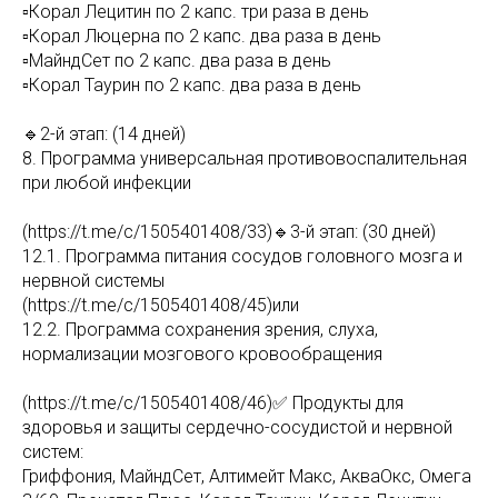
▫️Корал Лецитин по 2 капс. три раза в день
▫️Корал Люцерна по 2 капс. два раза в день
▫️МайндСет по 2 капс. два раза в день
▫️Корал Таурин по 2 капс. два раза в день
🔹2-й этап: (14 дней)
8. Программа универсальная противовоспалительная
при любой инфекции
(https://t.me/c/1505401408/33)🔹3-й этап: (30 дней)
12.1. Программа питания сосудов головного мозга и
нервной системы
(https://t.me/c/1505401408/45)или
12.2. Программа сохранения зрения, слуха,
нормализации мозгового кровообращения
(https://t.me/c/1505401408/46)✅ Продукты для
здоровья и защиты сердечно-сосудистой и нервной
систем:
Гриффония, МайндСет, Алтимейт Макс, АкваОкс, Омега