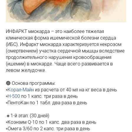
ИНФАРКТ миокарда – это наиболее тяжелая
клиническая форма ишемической болезни сердца
(ИБС). Инфаркт миокарда характеризуется некрозом
(омертвением) участка сердечной мышцы вследствие
продолжительного нарушения кровообращения
(ишемии) в миокарде. Чаще всего развивается в
левом желудочке.
🟢 Основа программы:
▫️
Корал-Майн
из расчета от 40 мл на кг веса в день
▫️
Н-500
по 1 капс. три раза в день
▫️ПентоКан по 1 табл. два раза в день
🔹1-й этап: (30 дней)
▫️Коэнзим Q-10 по 1 капс. два раза в день
▫️Омега 3/60 по 2 капс. три раза в день