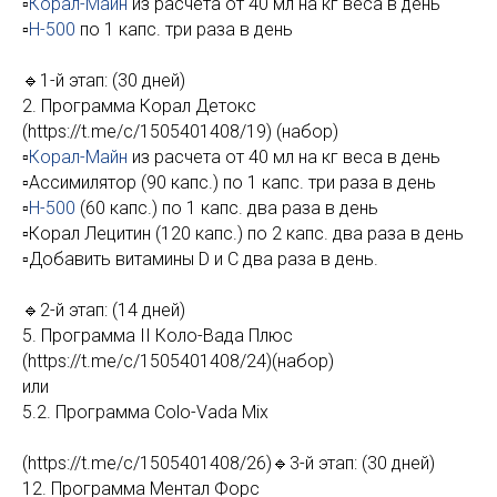
▫️
Корал-Майн
из расчета от 40 мл на кг веса в день
▫️
Н-500
по 1 капс. три раза в день
🔹1-й этап: (30 дней)
2. Программа Корал Детокс
(https://t.me/c/1505401408/19) (набор)
▫️
Корал-Майн
из расчета от 40 мл на кг веса в день
▫️Ассимилятор (90 капс.) по 1 капс. три раза в день
▫️
Н-500
(60 капс.) по 1 капс. два раза в день
▫️Корал Лецитин (120 капс.) по 2 капс. два раза в день
▫️Добавить витамины D и С два раза в день.
🔹2-й этап: (14 дней)
5. Программа II Коло-Вада Плюс
(https://t.me/c/1505401408/24)(набор)
или
5.2. Программа Colo-Vada Mix
(https://t.me/c/1505401408/26)🔹3-й этап: (30 дней)
12. Программа Ментал Форс