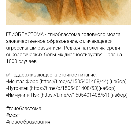
ГЛИОБЛАСТОМА - глиобластома головного мозга –
злокачественное образование, отличающееся
агрессивным развитием. Редкая патология, среди
онкологических больных диагностируется 1 раз на
1000 случаев.
✅Поддерживающее клеточное питание:
▫️Ментал Форс (https://t.me/c/1505401408/44) (набор)
▫️Нутрипэк (https://t.me/c/1505401408/53)(набор)
▫️Иммунити Пэк (https://t.me/c/1505401408/51) (набор)
#глиобластома
#мозг
#новообразования