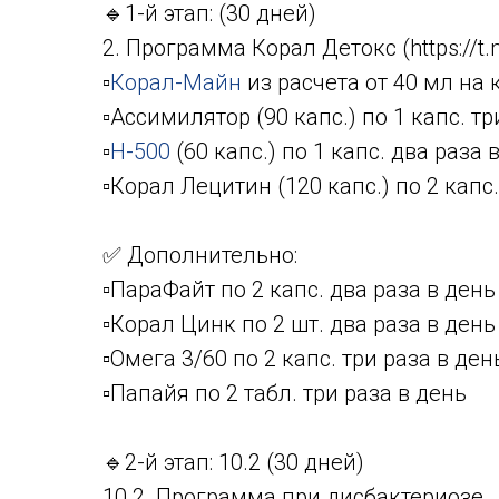
🔹1-й этап: (30 дней)
2. Программа Корал Детокс (https://t
▫️
Корал-Майн
из расчета от 40 мл на 
▫️Ассимилятор (90 капс.) по 1 капс. т
▫️
Н-500
(60 капс.) по 1 капс. два раза 
▫️Корал Лецитин (120 капс.) по 2 капс
✅ Дополнительно:
▫️ПараФайт по 2 капс. два раза в день
▫️Корал Цинк по 2 шт. два раза в день
▫️Омега 3/60 по 2 капс. три раза в ден
▫️Папайя по 2 табл. три раза в день
🔹2-й этап: 10.2 (30 дней)
10.2. Программа при дисбактериозе