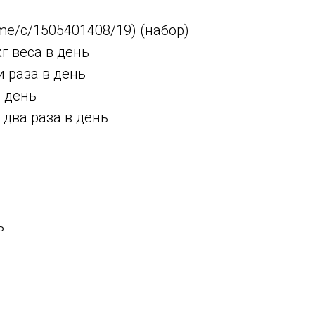
.me/c/1505401408/19) (набор)
кг веса в день
ри раза в день
в день
. два раза в день
ь