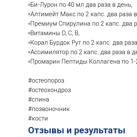
▫️Би-Лурон по 40 мл два раза в день,
▫️Алтимейт Макс по 2 капс. два раза в
▫️Премиум Спирулина по 2 капс. два р
▫️Витамины D, С, В,
▫️Корал Бурдок Рут по 2 капс. два раза
▫️Ассимилятор по 2 капс. два раза в д
▫️Промарин Пептиды Коллагена по 1-
#остеопороз
#остеохондроз
#спина
#позвоночник
#кости
Отзывы и результаты