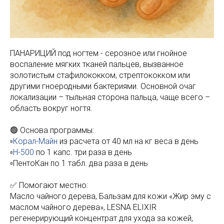
ПАНАРИЦИЙ под ногтем - серозное или гнойное
воспаление мягких тканей пальцев, вызванное
золотистым стафилококком, стрептококком или
другими гноеродными бактериями. Основной очаг
локализации – тыльная сторона пальца, чаще всего –
область вокруг ногтя.
🟢 Основа программы:
▫️
Корал-Майн
из расчета от 40 мл на кг веса в день
▫️
Н-500
по 1 капс. три раза в день
▫️ПентоКан по 1 табл. два раза в день
✅ Помогают местно:
Масло чайного дерева, Бальзам для кожи «Жир эму с
маслом чайного дерева», LESNA ELIXIR
регенерирующий концентрат для ухода за кожей,