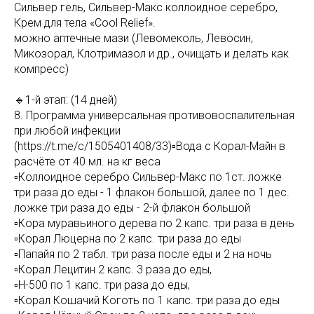
Сильвер гель, Сильвер-Макс коллоидное серебро,
Крем для тела «Cool Relief».
можно аптечные мази (Левомеколь, Левосин,
Микозорал, Клотримазол и др., очищать и делать как
компресс)
🔹1-й этап: (14 дней)
8. Программа универсальная противовоспалительная
при любой инфекции
(https://t.me/c/1505401408/33)▫️Вода с Корал-Майн в
расчёте от 40 мл. на кг веса
▫️Коллоидное серебро Сильвер-Макс по 1ст. ложке
три раза до еды - 1 флакон большой, далее по 1 дес.
ложке три раза до еды - 2-й флакон большой
▫️Кора муравьиного дерева по 2 капс. три раза в день
▫️Корал Люцерна по 2 капс. три раза до еды
▫️Папайя по 2 табл. три раза после еды и 2 на ночь
▫️Корал Лецитин 2 капс. 3 раза до еды,
▫️Н-500 по 1 капс. три раза до еды,
▫️Корал Кошачий Коготь по 1 капс. три раза до еды