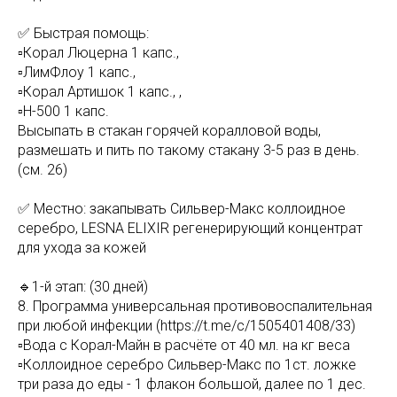
✅ Быстрая помощь:
▫️Корал Люцерна 1 капс.,
▫️ЛимФлоу 1 капс.,
▫️Корал Артишок 1 капс., ,
▫️Н-500 1 капс.
Высыпать в стакан горячей коралловой воды,
размешать и пить по такому стакану 3-5 раз в день.
(см. 26)
✅ Местно: закапывать Сильвер-Макс коллоидное
серебро, LESNA ELIXIR регенерирующий концентрат
для ухода за кожей
🔹1-й этап: (30 дней)
8. Программа универсальная противовоспалительная
при любой инфекции (https://t.me/c/1505401408/33)
▫️Вода с Корал-Майн в расчёте от 40 мл. на кг веса
▫️Коллоидное серебро Сильвер-Макс по 1ст. ложке
три раза до еды - 1 флакон большой, далее по 1 дес.