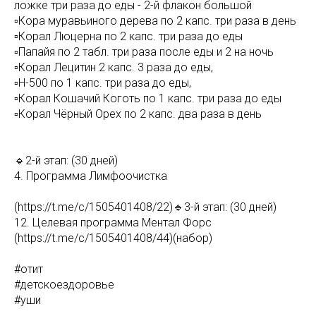
ложке три раза до еды - 2-й флакон большой
▫️Кора муравьиного дерева по 2 капс. три раза в день
▫️Корал Люцерна по 2 капс. три раза до еды
▫️Папайя по 2 табл. три раза после еды и 2 на ночь
▫️Корал Лецитин 2 капс. 3 раза до еды,
▫️Н-500 по 1 капс. три раза до еды,
▫️Корал Кошачий Коготь по 1 капс. три раза до еды
▫️Корал Чёрный Орех по 2 капс. два раза в день
🔹2-й этап: (30 дней)
4. Программа Лимфоочистка
(https://t.me/c/1505401408/22)🔹3-й этап: (30 дней)
12. Целевая программа Ментал Форс
(https://t.me/c/1505401408/44)(набор)
#отит
#детскоездоровье
#уши