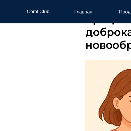
24. Про
Coral Club
Главная
Прод
процесс
доброк
новооб