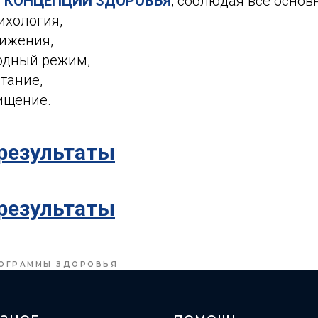
о
КОНЦЕПЦИИ ЗДОРОВЬЯ
, соблюдая все основ
ихология,
вижения,
одный режим,
тание,
ищение.
результаты
результаты
ОГРАММЫ ЗДОРОВЬЯ