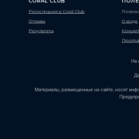
CORAL CLUB
ПОЛЕ
Регистрация в Coral Club
Полезн
Отзывы
О воде
Результаты
Концеп
Прогр
На 
Да
Материалы, размещенные на сайте, носят инф
Предупре