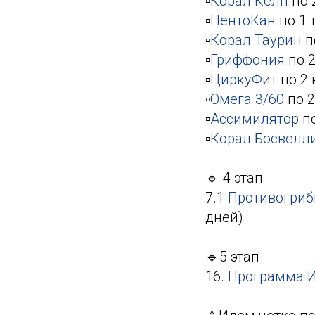
▫️
Корал Келп
по 
▫️
ПентоКан
по 1 
▫️
Корал Таурин
п
▫️
Гриффония
по 2
▫️
ЦиркуФит
по 2 
▫️
Омега 3/60
по 2
▫️
Ассимилятор
по
▫️
Корал Босвелл
🔹 4 этап
7.1
Противогриб
дней)
🔹5 этап
16.
Программа 