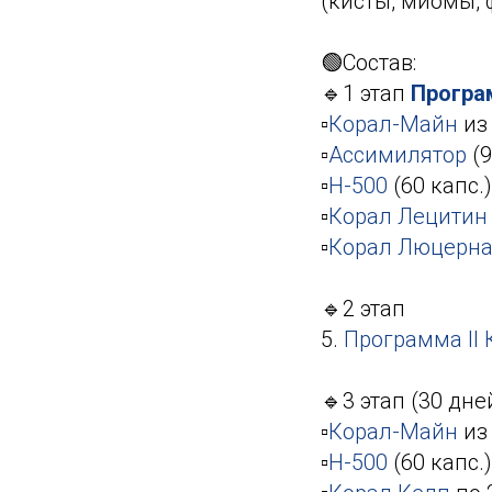
(кисты, миомы, 
🟢Состав:
🔹1 этап
Програ
▫️
Корал-Майн
из 
▫️
Ассимилятор
(9
▫️
Н-500
(60 капс.)
▫️
Корал Лецитин
▫️
Корал Люцерн
🔹2 этап
5.
Программа II
🔹3 этап (30 дне
▫️
Корал-Майн
из 
▫️
Н-500
(60 капс.)