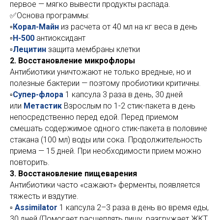
первое — мягко вывести продукты распада.
✅Основа программы:
▫️
Корал-Майн
из расчета от 40 мл на кг веса в день
▫️
Н-500
антиоксидант
▫️
Лецитин
защита мембраны клетки
2. Восстановление микрофлоры
Антибиотики уничтожают не только вредные, но и
полезные бактерии — поэтому пробиотики критичны.
▫️
Супер-флора
1 капсула 3 раза в день, 30 дней
или
Метастик
Взрослым по 1-2 стик-пакета в день
непосредственно перед едой. Перед приемом
смешать содержимое одного стик-пакета в половине
стакана (100 мл) воды или сока. Продолжительность
приема — 15 дней. При необходимости прием можно
повторить.
3. Восстановление пищеварения
Антибиотики часто «сажают» ферменты, появляется
тяжесть и вздутие.
▫️
Assimilator
1 капсула 2–3 раза в день во время еды,
30 дней (Помогает расщеплять пищу, разгружает ЖКТ,